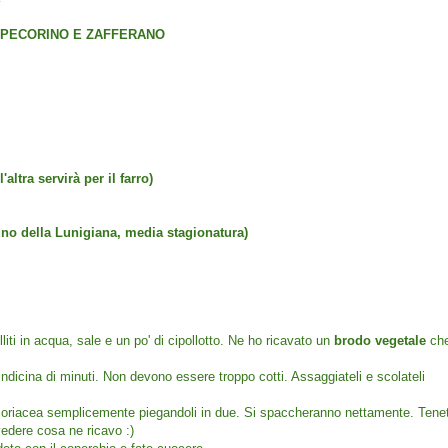
, PECORINO E ZAFFERANO
altra servirà per il farro)
 uno della Lunigiana, media stagionatura)
olliti in acqua, sale e un po' di cipollotto. Ne ho ricavato un
brodo vegetale
ch
dicina di minuti. Non devono essere troppo cotti. Assaggiateli e scolateli
 coriacea semplicemente piegandoli in due. Si spaccheranno nettamente. Tene
vedere cosa ne ricavo :)