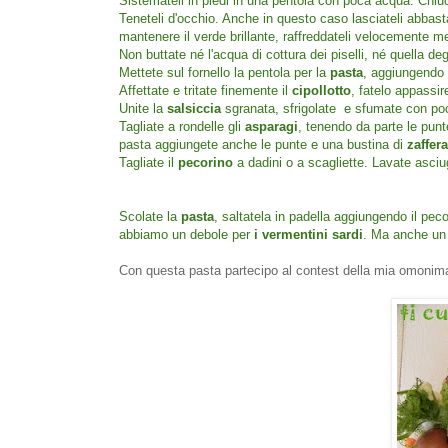
Sistemateli in piedi in una pentola con poca acqua. Chiu
Teneteli d'occhio. Anche in questo caso lasciateli abbasta
mantenere il verde brillante, raffreddateli velocemente met
Non buttate né l'acqua di cottura dei piselli, né quella deg
Mettete sul fornello la pentola per la
pasta
, aggiungendo q
Affettate e tritate finemente il
cipollotto
, fatelo appassir
Unite la
salsiccia
sgranata, sfrigolate e sfumate con po
Tagliate a rondelle gli
asparagi
, tenendo da parte le punt
pasta aggiungete anche le punte e una bustina di
zaffer
Tagliate il
pecorino
a dadini o a scagliette. Lavate asciu
Scolate la
pasta
, saltatela in padella aggiungendo il peco
abbiamo un debole per
i vermentini sardi
. Ma anche un 
Con questa pasta partecipo al contest della mia omonim