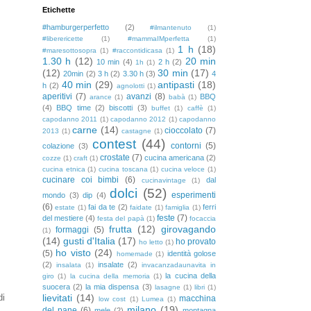
Etichette
#hamburgerperfetto
(2)
#ilmantenuto
(1)
#liberericette
(1)
#mammaIMperfetta
(1)
1 h
(18)
#maresottosopra
(1)
#raccontidicasa
(1)
1.30 h
(12)
20 min
10 min
(4)
2 h
(2)
1h
(1)
(12)
30 min
(17)
20min
(2)
3 h
(2)
3.30 h
(3)
4
40 min
(29)
antipasti
(18)
h
(2)
agnolotti
(1)
aperitivi
(7)
avanzi
(8)
BBQ
arance
(1)
babà
(1)
(4)
BBQ time
(2)
biscotti
(3)
buffet
(1)
caffè
(1)
capodanno 2011
(1)
capodanno 2012
(1)
capodanno
carne
(14)
cioccolato
(7)
2013
(1)
castagne
(1)
contest
(44)
contorni
(5)
colazione
(3)
crostate
(7)
cucina americana
(2)
cozze
(1)
craft
(1)
cucina etnica
(1)
cucina toscana
(1)
cucina veloce
(1)
cucinare coi bimbi
(6)
dal
cucinavintage
(1)
dolci
(52)
esperimenti
mondo
(3)
dip
(4)
(6)
fai da te
(2)
ferri
estate
(1)
faidate
(1)
famiglia
(1)
feste
(7)
del mestiere
(4)
festa del papà
(1)
focaccia
frutta
(12)
girovagando
formaggi
(5)
(1)
(14)
gusti d'Italia
(17)
ho provato
ho letto
(1)
ho visto
(24)
(5)
identità golose
homemade
(1)
(2)
insalate
(2)
insalata
(1)
invacanzadaunavita in
la cucina della
giro
(1)
la cucina della memoria
(1)
suocera
(2)
la mia dispensa
(3)
lasagne
(1)
libri
(1)
di
lievitati
(14)
macchina
low cost
(1)
Lumea
(1)
milano
(19)
del pane
(6)
mele
(2)
montagna