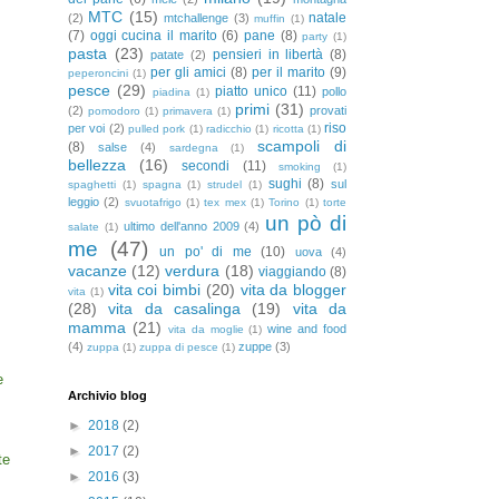
MTC
(15)
natale
(2)
mtchallenge
(3)
muffin
(1)
(7)
oggi cucina il marito
(6)
pane
(8)
party
(1)
pasta
(23)
pensieri in libertà
(8)
patate
(2)
per gli amici
(8)
per il marito
(9)
peperoncini
(1)
pesce
(29)
piatto unico
(11)
pollo
piadina
(1)
primi
(31)
(2)
provati
pomodoro
(1)
primavera
(1)
riso
per voi
(2)
pulled pork
(1)
radicchio
(1)
ricotta
(1)
scampoli di
(8)
salse
(4)
sardegna
(1)
bellezza
(16)
secondi
(11)
smoking
(1)
sughi
(8)
sul
spaghetti
(1)
spagna
(1)
strudel
(1)
leggio
(2)
svuotafrigo
(1)
tex mex
(1)
Torino
(1)
torte
un pò di
ultimo dell'anno 2009
(4)
salate
(1)
me
(47)
un po' di me
(10)
uova
(4)
vacanze
(12)
verdura
(18)
viaggiando
(8)
vita coi bimbi
(20)
vita da blogger
vita
(1)
(28)
vita da casalinga
(19)
vita da
mamma
(21)
wine and food
vita da moglie
(1)
(4)
zuppe
(3)
zuppa
(1)
zuppa di pesce
(1)
e
Archivio blog
►
2018
(2)
►
2017
(2)
te
►
2016
(3)