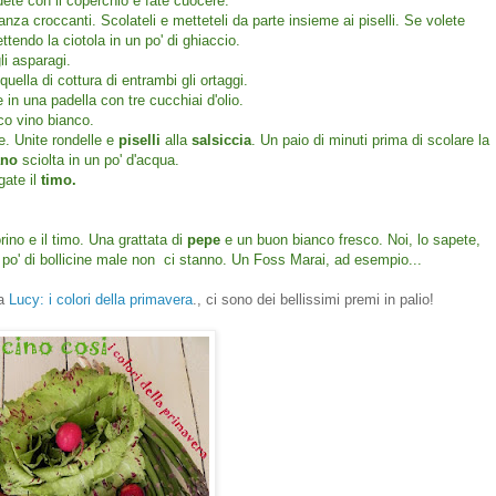
dete con il coperchio e fate cuocere.
nza croccanti. Scolateli e metteteli da parte insieme ai piselli. Se volete
tendo la ciotola in un po' di ghiaccio.
li asparagi.
uella di cottura di entrambi gli ortaggi.
e in una padella con tre cucchiai d'olio.
co vino bianco.
e. Unite rondelle e
piselli
alla
salsiccia
. Un paio di minuti prima di scolare la
ano
sciolta in un po' d'acqua.
gate il
timo.
rino e il timo. Una grattata di
pepe
e un buon bianco fresco. Noi, lo sapete,
po' di bollicine male non ci stanno. Un Foss Marai, ad esempio...
a
Lucy: i colori della primavera
., ci sono dei bellissimi premi in palio!