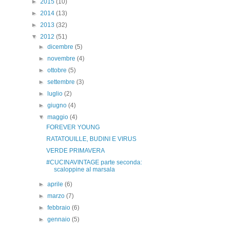
►
2015
(10)
►
2014
(13)
►
2013
(32)
▼
2012
(51)
►
dicembre
(5)
►
novembre
(4)
►
ottobre
(5)
►
settembre
(3)
►
luglio
(2)
►
giugno
(4)
▼
maggio
(4)
FOREVER YOUNG
RATATOUILLE, BUDINI E VIRUS
VERDE PRIMAVERA
#CUCINAVINTAGE parte seconda:
scaloppine al marsala
►
aprile
(6)
►
marzo
(7)
►
febbraio
(6)
►
gennaio
(5)