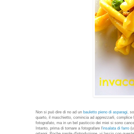
Non si può dire di no ad un
bauletto pieno di asparagi
, s
quarto, il maschietto, comincia ad apprezzarli, complice
fotografato, ma in un bel pasticcio dei miei si sono cance
Intanto, prima di tornare a fotografare l
'insalata di farro
(u
ortaggi. Poche parole d'introduzione, vi lascio con quest