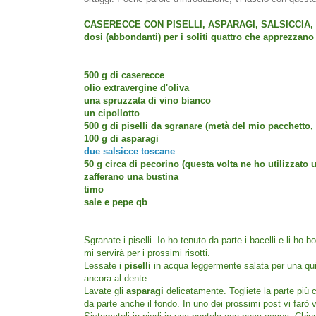
CASERECCE CON PISELLI, ASPARAGI, SALSICCIA
dosi (abbondanti) per i soliti quattro che apprezzano
500 g di caserecce
olio extravergine d'oliva
una spruzzata di vino bianco
un cipollotto
500 g di piselli da sgranare (metà del mio pacchetto, l'
100 g di asparagi
due salsicce toscane
50 g circa di pecorino (questa volta ne ho utilizzato
zafferano una bustina
timo
sale e pepe qb
Sgranate i piselli. Io ho tenuto da parte i bacelli e li ho b
mi servirà per i prossimi risotti.
Lessate i
piselli
in acqua leggermente salata per una quin
ancora al dente.
Lavate gli
asparagi
delicatamente. Togliete la parte più
da parte anche il fondo. In uno dei prossimi post vi farò 