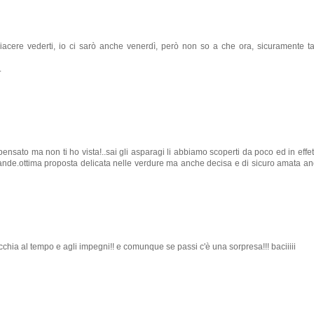
iacere vederti, io ci sarò anche venerdì, però non so a che ora, sicuramente t
.
ensato ma non ti ho vista!..sai gli asparagi li abbiamo scoperti da poco ed in effett
rande.ottima proposta delicata nelle verdure ma anche decisa e di sicuro amata a
cchia al tempo e agli impegni!! e comunque se passi c'è una sorpresa!!! baciiiii