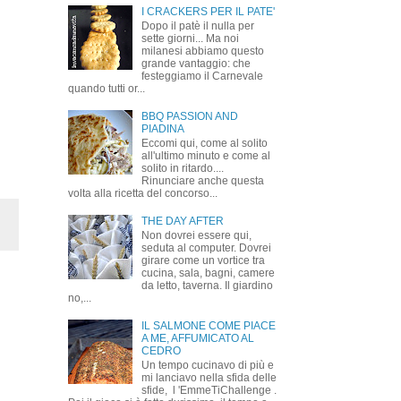
I CRACKERS PER IL PATE'
Dopo il patè il nulla per
sette giorni... Ma noi
milanesi abbiamo questo
grande vantaggio: che
festeggiamo il Carnevale
quando tutti or...
BBQ PASSION AND
PIADINA
Eccomi qui, come al solito
all'ultimo minuto e come al
solito in ritardo....
Rinunciare anche questa
volta alla ricetta del concorso...
THE DAY AFTER
Non dovrei essere qui,
seduta al computer. Dovrei
girare come un vortice tra
cucina, sala, bagni, camere
da letto, taverna. Il giardino
no,...
IL SALMONE COME PIACE
A ME, AFFUMICATO AL
CEDRO
Un tempo cucinavo di più e
mi lanciavo nella sfida delle
sfide, l 'EmmeTiChallenge .