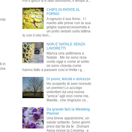
Poi il gioco si è fatto durissimo, il tempo a...
CHIPS DI PATATE AL
FORNO
A ognuno il suo forno . I l
arda
marito alle prese con la sua
griglia superaccessoriata e
un pollo seduto sulla lattina.
Io con il mio forn...
NON E' NATALE SENZA
LAVORETTI
Manca una settimana a
Natale . Me ne sono resa
conto oggi e come al solito
i in
mi sono chiesta come
nche
hanno fatto a passare così in fretta i g...
Di premi, felicità e dolcezze
Ho scoperto di aver ricevuto
un premio! Lo accolgo
volentieri da una nuova
"amica" agli inizi come me,
Maetta , che ringrazio ca...
Da grande farò la Wedding
Planner
Una breve apparizione, un
saluto soltanto. Sono giorni
presi dal fai da te . Domani
Anna riceve la Cresima , e